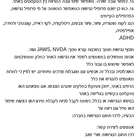
15. כפתור גובה שורה- מאפשר שינוי גובה המרווח בין הטקסטים באתר.
16. כמו כן ישנם פרופילי נגישות המאפשר התאמה על פי פרופיל נגישות,
הפרופילים הקיימים
הם: לקות מוטורית, עיוור, עיוור צבעים, דיסלקציה, לקוי ראייה, קוגנטיבי ולמידה,
אפילפסיה,
ADHD.
תוסף נגישות תומך בתוכנות קורא מסך: JAWS, NVDA ועוד.
אנחנו ממשיכים במאמצים לשפר את נגישות האתר כחלק ממחויבותנו
לאפשר שימוש בו עבור כלל
האוכלוסיה ובכלל זה אנשים עם מוגבלות וצרכים מיוחדים. יש לציין כי למרות
מאמצינו להנגיש את כלל
הדפים באתר, ייתכן ותתקלו בחלקים שטרם הונגשו. אם מצאתם ו/או
נתקלתם בקשיים בגלישה באתר
בנושא הנגישות או בכלל, נשמח לקבל פניות לקבלת מידע ו/או הצעות שיפור
ו/או מייל עם דיווח על
הבעיה, לרכז תחום הנגישות בחברה:
אמצעים ליצירת קשר:
רכז תחום הנגישות: אורי שגב