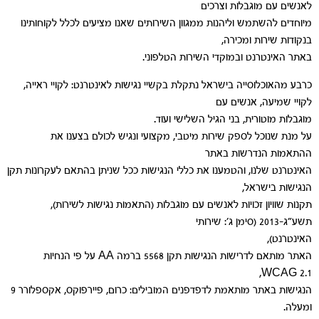
לאנשים עם מוגבלות וצרכים
מיוחדים להשתמש וליהנות ממגוון השירותים שאנו מציעים לכלל לקוחותינו
בנקודות שירות ומכירה,
באתר האינטרנט ובמוקדי השירות הטלפוני.
כרבע מהאוכלוסייה בישראל נתקלת בקשיי נגישות לאינטרנט: לקויי ראייה,
לקויי שמיעה, אנשים עם
מוגבלות מוטורית, בני הגיל השלישי ועוד.
על מנת שנוכל לספק שירות מיטבי, מקצועי ונגיש לכולם בצענו את
ההתאמות הנדרשות באתר
האינטרנט שלנו, והטמענו את כללי הנגישות ככל שניתן בהתאם לעקרונות תקן
הנגישות בישראל,
תקנות שוויון זכויות לאנשים עם מוגבלות (התאמות נגישות לשירות),
תשע"ג-2013 (סימן ג': שירותי
האינטרנט),
האתר מותאם לדרישות הנגישות תקן 5568 ברמה AA על פי הנחיות
WCAG 2.1,
הנגישות באתר מותאמת לדפדפנים המובילים: כרום, פיירפוקס, אקספלורר 9
ומעלה.