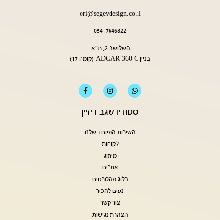
ori@segevdesign.co.il
054-7646822
השלושה 2, ת״א.
ADGAR 360 C
בניין
(קומה 17)
סטודיו שגב דיזיין
השירות המיוחד שלנו
לקוחות
מיתוג
אתרים
בלוג מהסרטים
נעים להכיר
צור קשר
הצהרת נגישות